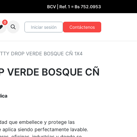
BCV | Ref. 1 =
Bs
752.0953
0
Iniciar sesión
Contáctenos
TTY DROP VERDE BOSQUE CÑ 1X4
P VERDE BOSQUE CÑ
lica
idad que embellece y protege las
e aplica siendo perfectamente lavable.
res, oficinas, industrias y donde se