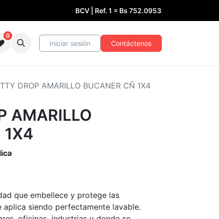
BCV | Ref. 1 =
Bs
752.0953
0
Iniciar sesión
Contáctenos
TTY DROP AMARILLO BUCANER CÑ 1X4
P AMARILLO
 1X4
lica
idad que embellece y protege las
e aplica siendo perfectamente lavable.
res, oficinas, industrias y donde se