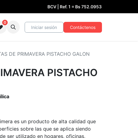
BCV | Ref. 1 =
Bs
752.0953
0
Iniciar sesión
Contáctenos
AS DE PRIMAVERA PISTACHO GALON
RIMAVERA PISTACHO
lica
imera es un producto de alta calidad que
erficies sobre las que se aplica siendo
e ser utilizado en hogares, oficinas,