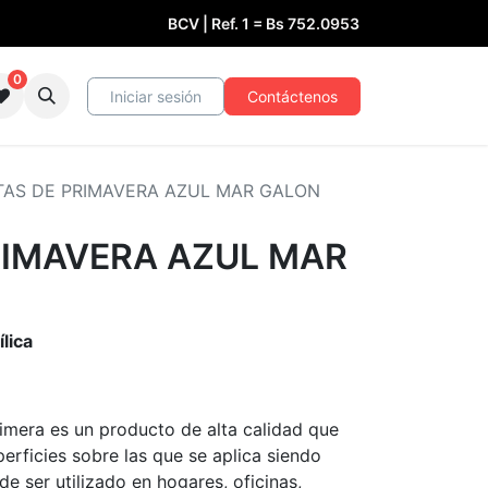
BCV | Ref. 1 =
Bs
752.0953
0
Iniciar sesión
Contáctenos
AS DE PRIMAVERA AZUL MAR GALON
RIMAVERA AZUL MAR
lica
imera es un producto de alta calidad que
erficies sobre las que se aplica siendo
e ser utilizado en hogares, oficinas,