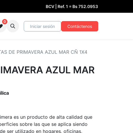
BCV | Ref. 1 =
Bs
752.0953
0
Iniciar sesión
Contáctenos
AS DE PRIMAVERA AZUL MAR CÑ 1X4
RIMAVERA AZUL MAR
lica
imera es un producto de alta calidad que
erficies sobre las que se aplica siendo
e ser utilizado en hogares, oficinas,